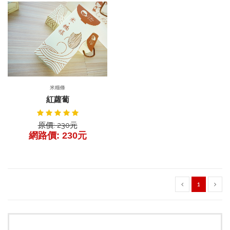
前往產品
產品詳細
米糆條
紅蘿蔔
原價: 230元
網路價: 230元
1