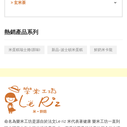
玄米茶
熱銷產品系列
米蛋糕瑞士捲(原味)
新品-波士頓米蛋糕
鮮奶米卡龍
命名為樂米工坊是源自於法文Le riz 米代表著健康 樂米工坊一直到