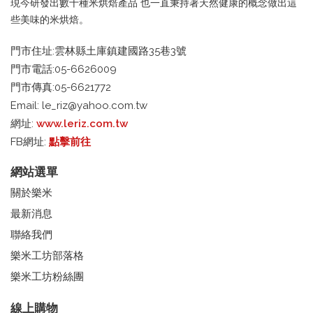
現今研發出數十種米烘焙產品 也一直秉持著天然健康的概念做出這
些美味的米烘焙。
門市住址:雲林縣土庫鎮建國路35巷3號
門市電話:05-6626009
門市傳真:05-6621772
Email:
le_riz@yahoo.com.tw
網址:
www.leriz.com.tw
FB網址:
點擊前往
網站選單
關於樂米
最新消息
聯絡我們
樂米工坊部落格
樂米工坊粉絲團
線上購物