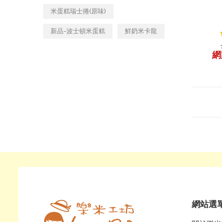
米蛋糕瑞士捲(原味)
新品-波士頓米蛋糕
鮮奶米卡龍
網
網站選