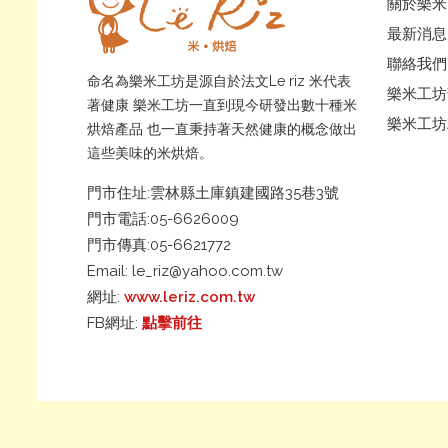
關於樂米
最新消息
聯絡我們
命名為樂米工坊是源自於法文Le riz 米代表
樂米工坊
著健康 樂米工坊一直到現今研發出數十種米
樂米工坊
烘焙產品 也一直秉持著天然健康的概念做出
這些美味的米烘焙。
門市住址:雲林縣土庫鎮建國路35巷3號
門市電話:05-6626009
門市傳真:05-6621772
Email:
le_riz@yahoo.com.tw
網址:
www.leriz.com.tw
FB網址:
點擊前往