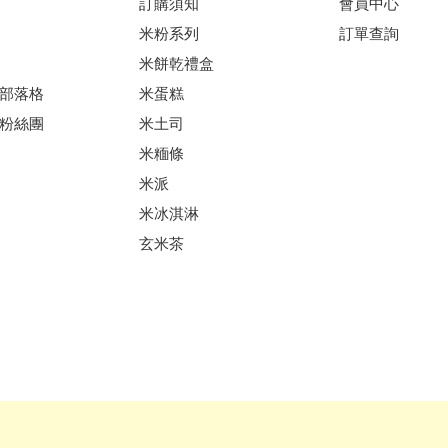
訂購須知
會員中心
米粉系列
訂單查詢
米餅乾禮盒
部落格
米蛋糕
粉絲團
米土司
米糆條
米派
米冰淇淋
玄米茶