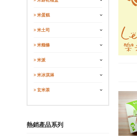
米餅乾禮盒
米蛋糕
米土司
米糆條
米派
米冰淇淋
玄米茶
熱銷產品系列