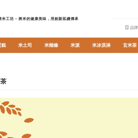
樂米工坊 - 將米的健康美味，用創新延續傳承
品牌
蛋糕
米土司
米糆條
米派
米冰淇淋
玄米茶
茶